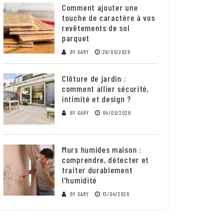
Comment ajouter une
touche de caractère à vos
revêtements de sol
parquet
BY
GARY
26/05/2026
Clôture de jardin :
comment allier sécurité,
intimité et design ?
BY
GARY
04/05/2026
Murs humides maison :
comprendre, détecter et
traiter durablement
l’humidité
BY
GARY
13/04/2026